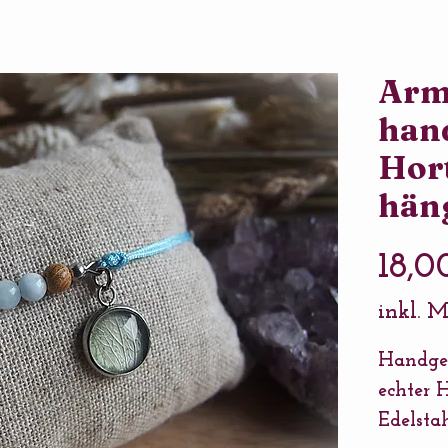
Arm
han
Hor
hän
18,0
inkl. 
Handge
echter H
Edelsta