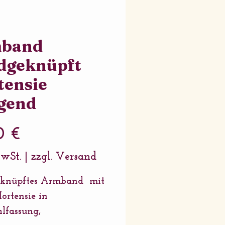
band
dgeknüpft
tensie
gend
Preis
0 €
MwSt.
|
zzgl. Versand
knüpftes Armband mit
ortensie in
hlfassung,