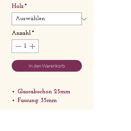
Holz
*
Anzahl
*
In den Warenkorb
Glascabochon 25mm
Fassung: 35mm
Buche/Nuss
Kette länge: 42cm in 3x
1mm Baumwollband +