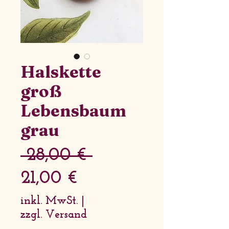
Halskette
groß
Lebensbaum
grau
Standardpreis
 28,00 € 
Sale-
21,00 €
Preis
inkl. MwSt.
|
zzgl. Versand