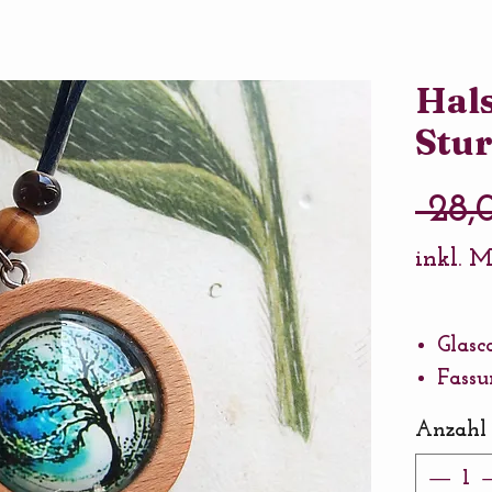
Hals
Stu
 28,
inkl. 
Glas
Fassu
Kette
Anzahl
Baum
Verlä