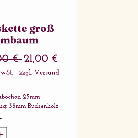
kette groß
rmbaum
Standardpreis
Sale-
00 € 
21,00 €
Preis
MwSt.
|
zzgl. Versand
cabochon 25mm
ng: 35mm Buchenholz
 länge: 42cm in 3x 1mm
*
wollband + 4cm
ngerung in Edelstahl