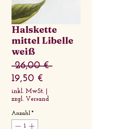
Halskette
mittel Libelle
weiß
Standardpreis
 26,00 € 
Sale-
19,50 €
Preis
inkl. MwSt.
|
zzgl. Versand
Anzahl
*