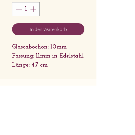
In den Warenkorb
Glascabochon: 10mm
Fassung: 11mm in Edelstahl
Länge: 4.7 cm
Ausführung: Edelstahl
Connector: Edelstahl und
Glasperle
Firmensitz: Sternchenlieb Tirol |
Griessau 31 6651 Häselgehr | Tirol
Geschäftsadresse: Lechtaler
Naturhandwerk | Bach 46 6653 Bach
| Tirol