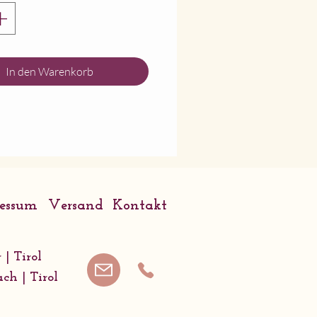
nperle
In den Warenkorb
ressum
Versand
Kontakt
 | Tirol
ach | Tirol