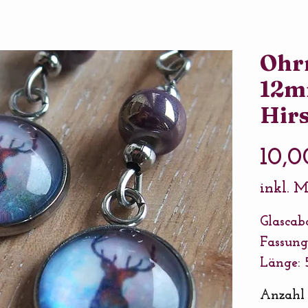
Ohrr
12m
Hirs
10,0
inkl. 
Glascab
Fassung
Länge: 
Ausführ
Anzahl
Connect