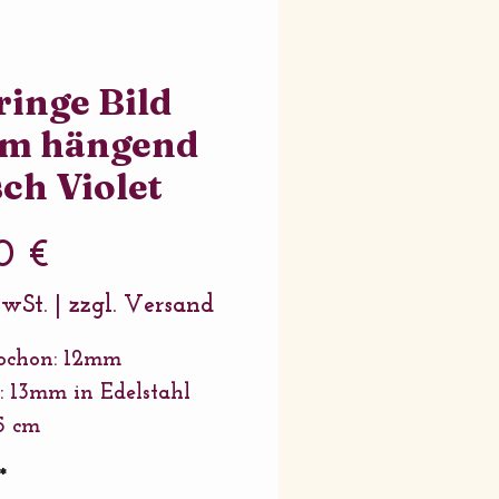
inge Bild
m hängend
ch Violet
Preis
0 €
MwSt.
|
zzgl. Versand
ochon: 12mm
: 13mm in Edelstahl
5 cm
ung: Edelstahl
*
or: Edelstahl und