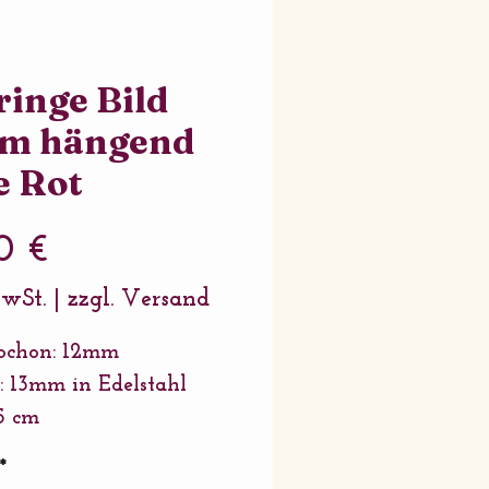
inge Bild
m hängend
e Rot
Preis
0 €
MwSt.
|
zzgl. Versand
ochon: 12mm
: 13mm in Edelstahl
5 cm
ung: Edelstahl
*
or: Edelstahl und