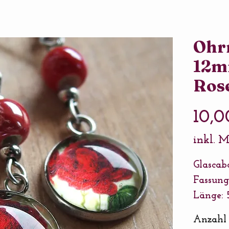
Ohrr
12m
Ros
10,0
inkl. 
Glascab
Fassung
Länge: 
Ausführ
Anzahl
Connect