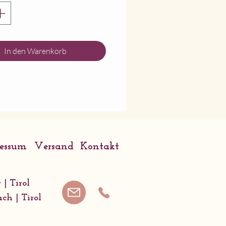
nperle
In den Warenkorb
ressum
Versand
Kontakt
 | Tirol
ach | Tirol