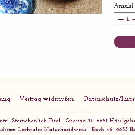
Ausführ
Anzahl
Connect
Glasperl
rung
Vertrag widerrufen
Datenschutz/Imp
itz: Sternchenlieb Tirol | Griessau 31 6651 Häselgehr
dresse: Lechtaler Naturhandwerk | Bach 46 6653 B