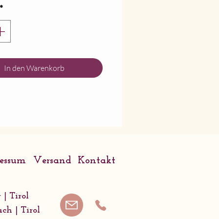
ung: Edelstahl
*
or: Edelstahl und
e
In den Warenkorb
ressum
Versand
Kontakt
 | Tirol
ach | Tirol