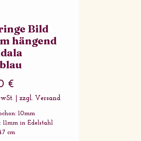
inge Bild
m hängend
dala
blau
Preis
0 €
MwSt.
|
zzgl. Versand
bochon: 10mm
: 11mm in Edelstahl
4.7 cm