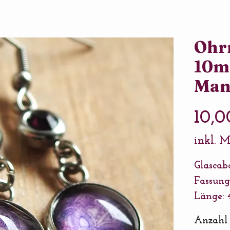
Ohrr
10m
Mand
10,0
inkl. 
Glasca
Fassung
Länge: 
Ausführ
Anzahl
Connect