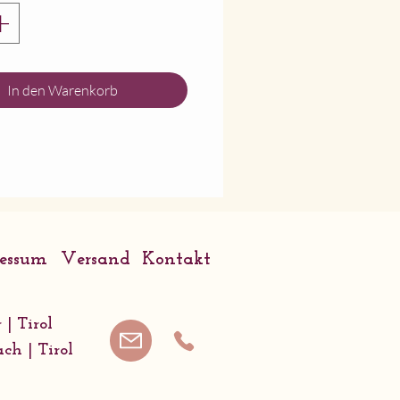
e
In den Warenkorb
ressum
Versand
Kontakt
 | Tirol
ach | Tirol