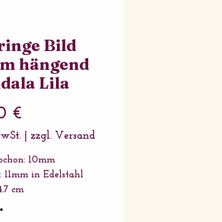
inge Bild
m hängend
ala Lila
Preis
0 €
MwSt.
|
zzgl. Versand
bochon: 10mm
: 11mm in Edelstahl
4.7 cm
ung: Edelstahl
*
or: Edelstahl und