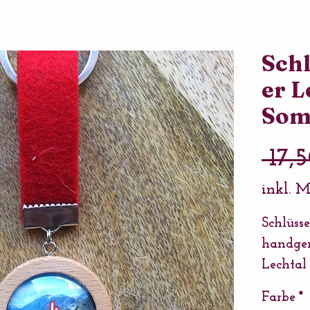
Sch
er L
Som
 17,
inkl. 
Schlüss
handge
Lechtal
Fassung
Farbe
*
Glasper