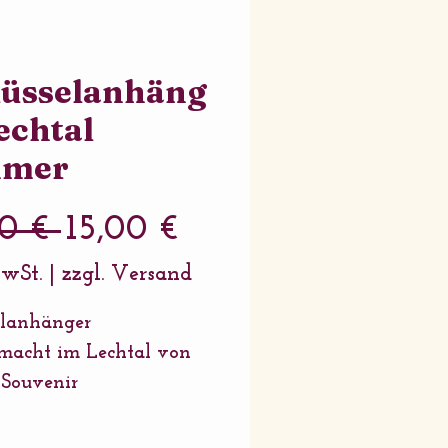
lüsselanhäng
echtal
mer
Standardpreis
Sale-
50 € 
15,00 €
Preis
MwSt.
|
zzgl. Versand
elanhänger
macht im Lechtal von
 Souvenir
: 35mm Buchenholz
le: 25mm