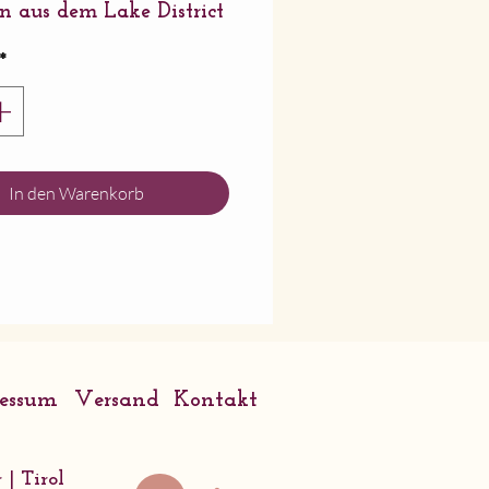
n aus dem Lake District
ckt und verpackt mit
*
 Kraft-Recycling-
lag geliefert.
mm x 138 mm.
Wrendale Designs
In den Warenkorb
ressum
Versand
Kontakt
 | Tirol