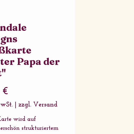
ndale
igns
ßkarte
ter Papa der
t"
Preis
 €
MwSt.
|
zzgl. Versand
arte wird auf
rschön strukturiertem