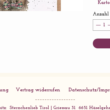
Karto
gedru
Anzahl
einem
Umsch
170 
Von 
rung
Vertrag widerrufen
Datenschutz/Imp
itz: Sternchenlieb Tirol | Griessau 31 6651 Häselgehr