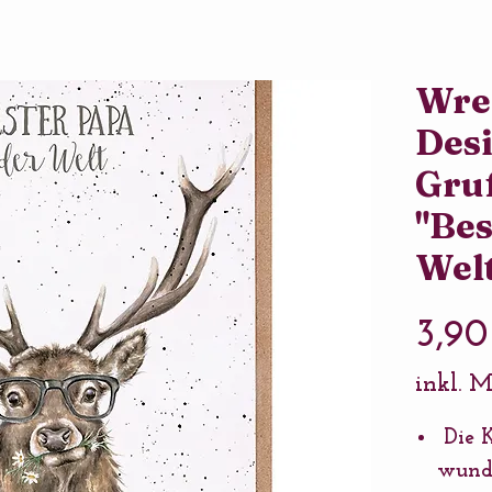
Wre
Des
Gru
"Bes
Wel
3,90
inkl. 
Die K
wunde