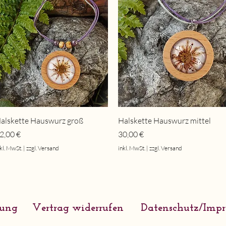
Schnellansicht
Schnellansicht
alskette Hauswurz groß
Halskette Hauswurz mittel
reis
Preis
2,00 €
30,00 €
kl. MwSt.
|
zzgl. Versand
inkl. MwSt.
|
zzgl. Versand
rung
Vertrag widerrufen
Datenschutz/Imp