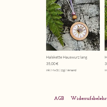
Schnellansicht
Halskette Hauswurz lang
H
Preis
P
35,00 €
3
inkl. MwSt.
|
zzgl. Versand
in
AGB
Widerrufsbeleh