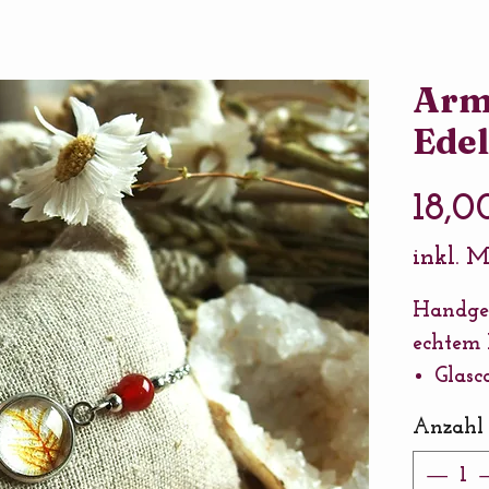
Arm
Edel
18,0
inkl. 
Handge
echtem
Glas
Fassu
Anzahl
Länge
Verlä