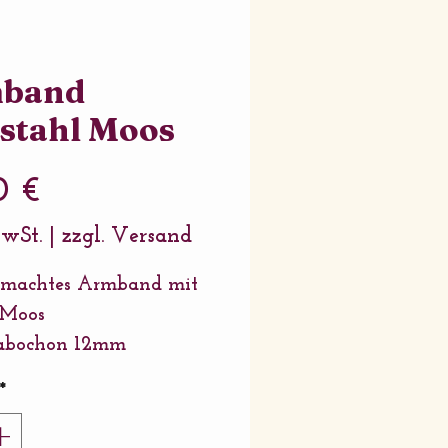
band
stahl Moos
Preis
0 €
MwSt.
|
zzgl. Versand
machtes Armband mit
 Moos
cabochon 12mm
ng: 13mm Edelstahl
*
: +/- 14cm mit 4cm
ngerung in Edelstahl