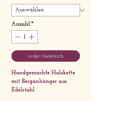
Anzahl
*
In den Warenkorb
Handgemachte Halskette
mit Berganhänger aus
Edelstahl
Band: Baumwolle
Anhänger: Edelstahl
Ausführung: Edelstahl
Länge: 42 - 46cm
Firmensitz: Sternchenlieb Tirol |