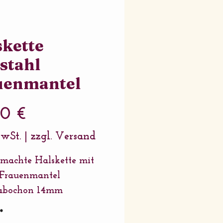
skette
stahl
uenmantel
Preis
00 €
MwSt.
|
zzgl. Versand
achte Halskette mit
 Frauenmantel
cabochon 14mm
ng: 15mm Edelstahl
*
 länge: 44cm Edelstahl