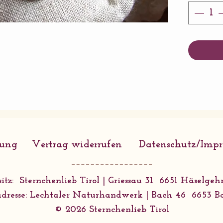
Perle
Ausfü
Incl.
Pflan
Da al
Unika
Farbe
wenig
Falls
rung
Vertrag widerrufen
Datenschutz/Imp
haben
Perlen
es bi
itz: Sternchenlieb Tirol | Griessau 31 6651 Häselgehr
dresse: Lechtaler Naturhandwerk | Bach 46 6653 B
© 2026 Sternchenlieb Tirol