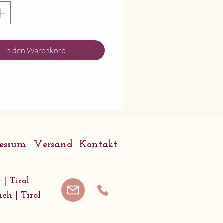
: 6cm Jade Grün
hrung: Edelstahl
 Schmuckschachtel und
In den Warenkorb
zenbeschreibung
le unsere Stücke
te sind, kann die
/Form der Blume ein
 vom Bild abweichen.
 Sie besondere Wünsche
ressum
Versand
Kontakt
 (z.b. andere Farben,
, Länge...), schreiben Sie
tte dazu.
 | Tirol
ach | Tirol