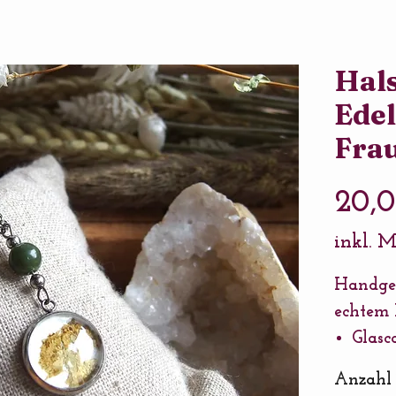
Hal
Edel
Fra
20,
inkl. 
Handgem
echtem
Glas
Fassu
Anzahl
Kette