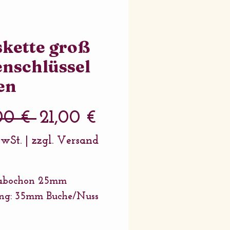
kette groß
enschlüssel
en
Standardpreis
Sale-
00 € 
21,00 €
Preis
MwSt.
|
zzgl. Versand
cabochon 25mm
ung: 35mm Buche/Nuss
 länge: 42cm in 3x 1mm
wollband + 4cm