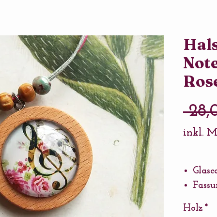
Hals
Not
Ros
 28,
inkl. 
Glas
Fass
Kette
Holz
*
Baum