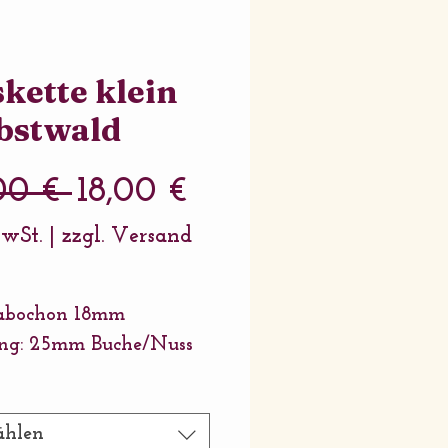
kette klein
bstwald
Standardpreis
Sale-
00 € 
18,00 €
Preis
MwSt.
|
zzgl. Versand
cabochon 18mm
ung: 25mm Buche/Nuss
 länge: 38 - 42cm in
wolle
hlen
erlen: 6mm -