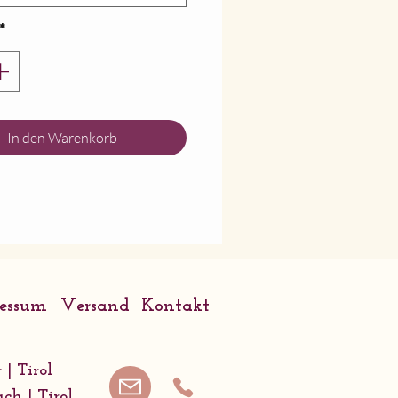
llanperlen: 6mm
*
hrung: Edelstahl
 Schmuckschachtel
le unsere Stücke
te sind, kann die
In den Warenkorb
/Form (Blume, Holz,
 ein wenig vom Bild
chen.
 Sie besondere Wünsche
 (z.b. andere Farben,
,...), kontaktieren Sie
ressum
Versand
Kontakt
itte.
 | Tirol
ach | Tirol