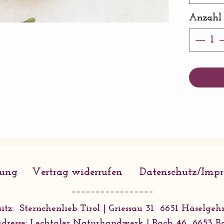
Porce
Anzahl
Ausfü
Incl.
Da al
Unika
Farbe
Bild)
abwei
Falls
haben
Perlen
rung
Vertrag widerrufen
Datenschutz/Imp
uns b
itz: Sternchenlieb Tirol | Griessau 31 6651 Häselgehr
dresse: Lechtaler Naturhandwerk | Bach 46 6653 B