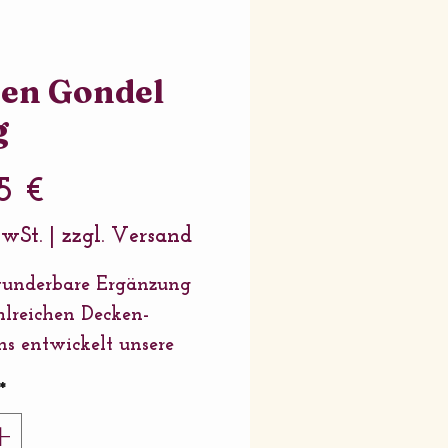
sen Gondel
g
Preis
5 €
MwSt.
|
zzgl. Versand
wunderbare Ergänzung
hlreichen Decken-
ns entwickelt unsere
ion immer neue
*
n in den verschiedensten
n und Materialien –