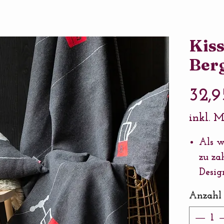
Kis
Ber
32,9
inkl. 
Als 
zu za
Desig
Kreat
Anzahl
Kisse
Größe