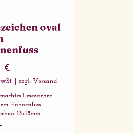
zeichen oval
n
nenfuss
Preis
0 €
MwSt.
|
zzgl. Versand
achtes Lesezeichen
tem Hahnenfuss
ochon: 13x18mm
l: Legierung
*
Antique Bronze