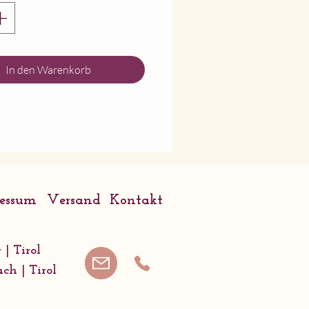
 75x25x3mm
: Hahnenfuss
flanzenbeschreibung
In den Warenkorb
ressum
Versand
Kontakt
 | Tirol
ach | Tirol