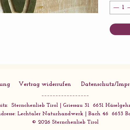
Größe:
Pflanze
Inkl. P
rung
Vertrag widerrufen
Datenschutz/Imp
itz: Sternchenlieb Tirol | Griessau 31 6651 Häselgehr
dresse: Lechtaler Naturhandwerk | Bach 46 6653 B
© 2026 Sternchenlieb Tirol