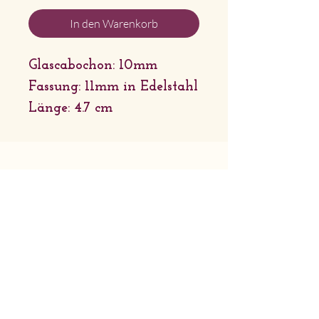
In den Warenkorb
Glascabochon: 10mm
Fassung: 11mm in Edelstahl
Länge: 4.7 cm
Ausführung: Edelstahl
Connector: Edelstahl und
Glasperle
Firmensitz: Sternchenlieb Tirol |
Griessau 31 6651 Häselgehr | Tirol
Geschäftsadresse: Lechtaler
Naturhandwerk | Bach 46 6653 Bach
| Tirol
© 2026 Sternchenlieb Tirol