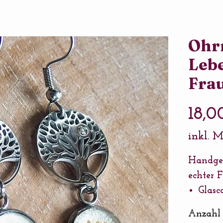
Ohr
Leb
Fra
18,0
inkl. 
Handge
echter 
Glas
Pflan
Anzahl
Fassu