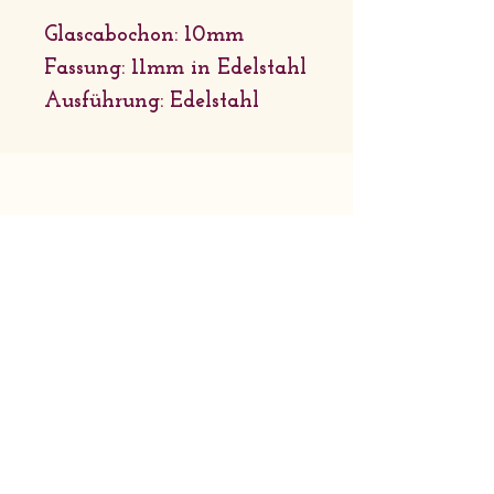
Glascabochon: 10mm
Fassung: 11mm in Edelstahl
Ausführung: Edelstahl
Firmensitz: Sternchenlieb Tirol |
Griessau 31 6651 Häselgehr | Tirol
Geschäftsadresse: Lechtaler
Naturhandwerk | Bach 46 6653 Bach
| Tirol
© 2026 Sternchenlieb Tirol
AGB
Widerrufsbelehrung