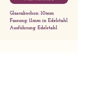
Glascabochon: 10mm
Fassung: 11mm in Edelstahl
Ausführung: Edelstahl
Firmensitz: Sternchenlieb Tirol |
Griessau 31 6651 Häselgehr | Tirol
Geschäftsadresse: Lechtaler
Naturhandwerk | Bach 46 6653 Bach
| Tirol
© 2026 Sternchenlieb Tirol
AGB
Widerrufsbelehrung