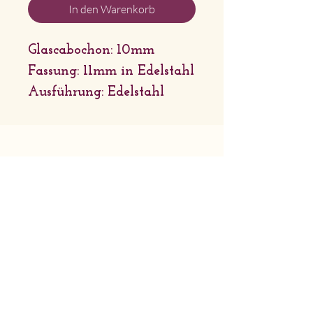
In den Warenkorb
Glascabochon: 10mm
Fassung: 11mm in Edelstahl
Ausführung: Edelstahl
Firmensitz: Sternchenlieb Tirol |
Griessau 31 6651 Häselgehr | Tirol
Geschäftsadresse: Lechtaler
Naturhandwerk | Bach 46 6653 Bach
| Tirol
© 2026 Sternchenlieb Tirol
AGB