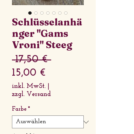
Schlüsselanhä
nger "Gams
Vroni" Steeg
Standardpreis
 17,50 € 
Sale-
15,00 €
Preis
inkl. MwSt.
|
zzgl. Versand
Farbe
*