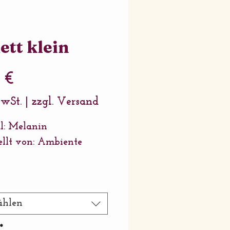
ett klein
Preis
 €
MwSt.
|
zzgl. Versand
l: Melanin
ellt von: Ambiente
13x21 cm
hlen
*