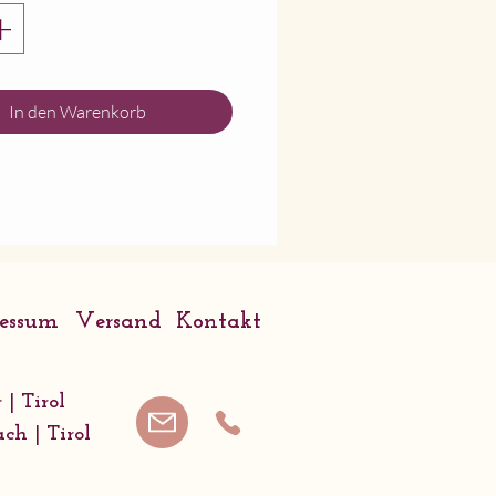
wellengeeignet
In den Warenkorb
ressum
Versand
Kontakt
 | Tirol
ach | Tirol