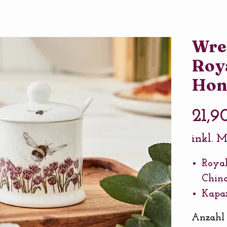
Wre
Roy
Hon
21,9
inkl. 
Royal
Chin
Kapazi
Von 
Anzahl
Spühl