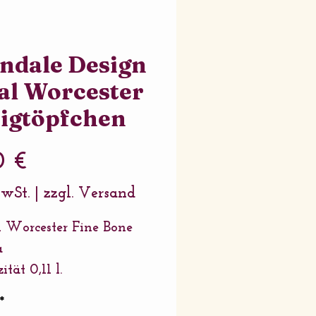
ndale Design
al Worcester
igtöpfchen
Preis
0 €
MwSt.
|
zzgl. Versand
 Worcester Fine Bone
a
tät 0,11 l.
Wrendale Designs
*
maschinefest -