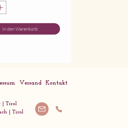
ngsvermögen 0,4 l
irrspüler- und
wellengeeignet.
In den Warenkorb
Wrendale Designs
ressum
Versand
Kontakt
 | Tirol
ach | Tirol