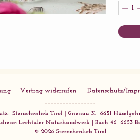
Fassu
Gesch
Mikro
Von 
rung
Vertrag widerrufen
Datenschutz/Imp
itz: Sternchenlieb Tirol | Griessau 31 6651 Häselgehr
dresse: Lechtaler Naturhandwerk | Bach 46 6653 B
© 2026 Sternchenlieb Tirol