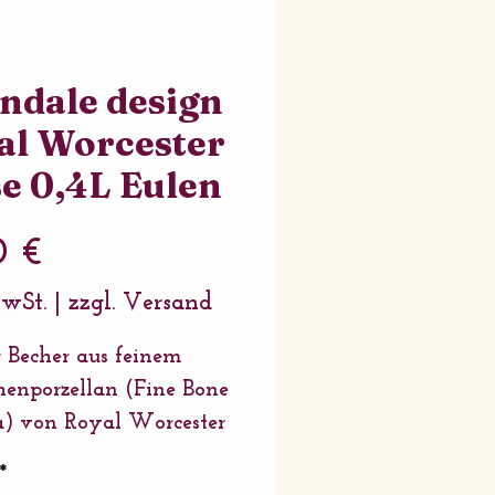
ndale design
al Worcester
e 0,4L Eulen
Preis
0 €
MwSt.
|
zzgl. Versand
r Becher aus feinem
enporzellan (Fine Bone
) von Royal Worcester
in perfektes Geschenk
*
eine Wohltat für sich.