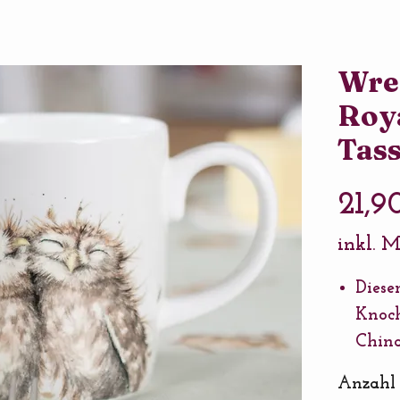
Wre
Roy
Tass
21,9
inkl. 
Diese
Knoch
China
ist e
Anzahl
oder 