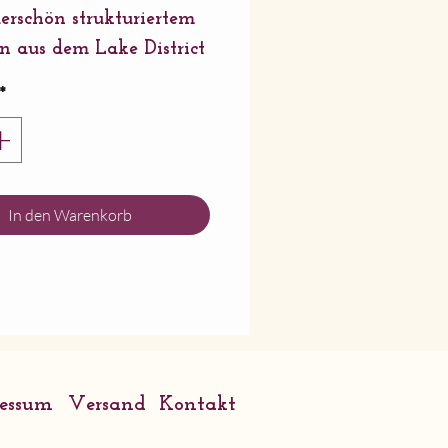
rschön strukturiertem
n aus dem Lake District
ckt und verpackt mit
*
 Kraft-Recycling-
lag geliefert.
mm x 138 mm.
Wrendale Designs
In den Warenkorb
ressum
Versand
Kontakt