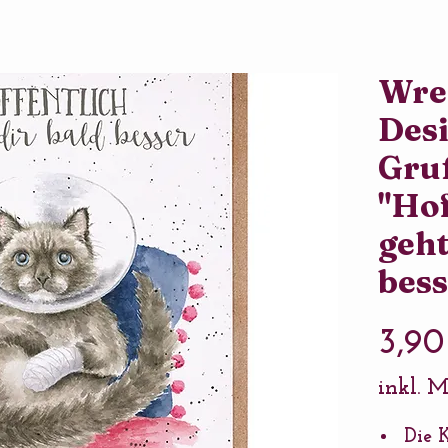
Wre
Des
Gru
"Hof
geht
bess
3,90
inkl. 
Die K