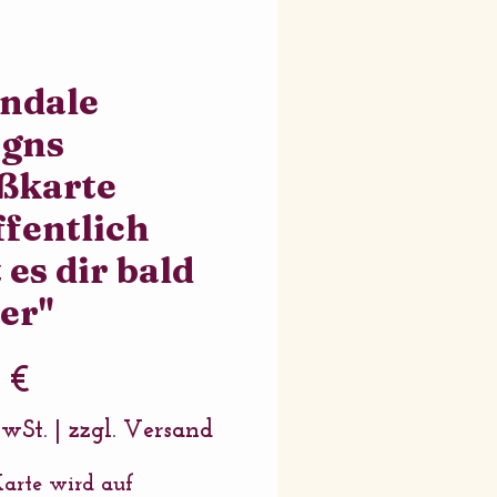
ndale
igns
ßkarte
fentlich
 es dir bald
er"
Preis
 €
MwSt.
|
zzgl. Versand
arte wird auf