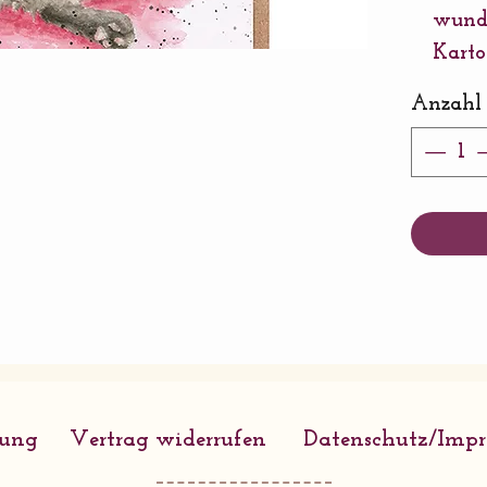
wunde
Karto
gedru
Anzahl
einem
Umsch
170 
Von 
rung
Vertrag widerrufen
Datenschutz/Imp