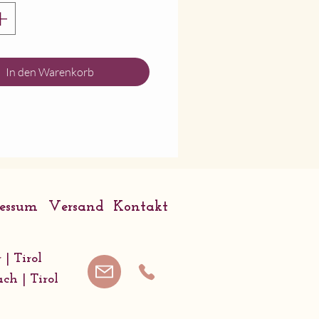
pringenden Hasen bis
u Hochlandkühen sind
Designs mit weichen
In den Warenkorb
strichen, subtilen
n und Farbspritzern
emalt, sodass sie sofort
nbar sind.
ild wird auf einer
ertigen, nachhaltig
ressum
Versand
Kontakt
turierten Tafel gedruckt
ür Ihre eigene
icht leer gelassen.
 | Tirol
arte wird mit einem
ach | Tirol
en Kuvert geliefert.
x 7 cm.