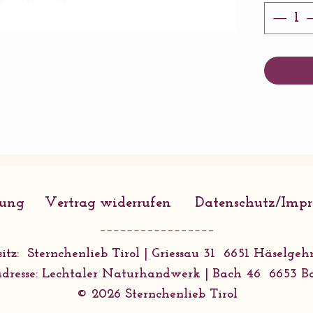
Von s
hin z
alle 
Pinsel
Farbe
fein b
erken
Das B
hochw
rung
Vertrag widerrufen
Datenschutz/Imp
struk
und f
Nachr
itz: Sternchenlieb Tirol | Griessau 31 6651 Häselgehr
Die K
dresse: Lechtaler Naturhandwerk | Bach 46 6653 B
klein
© 2026 Sternchenlieb Tirol
9 cm 