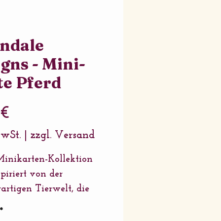
ndale
gns - Mini-
te Pferd
Preis
 €
MwSt.
|
zzgl. Versand
inikarten-Kollektion
spiriert von der
gartigen Tierwelt, die
n der wunderschönen
*
schen Landschaft sehen.