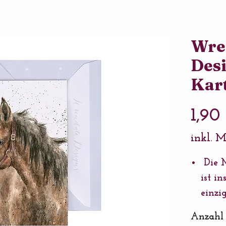
Wre
Desi
Kar
1,90
inkl. 
Die M
ist in
einzi
wir i
Anzahl
briti