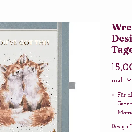
Wre
Des
Tag
15,0
inkl. 
Für a
Geda
Mome
Das T
Design
*
struk