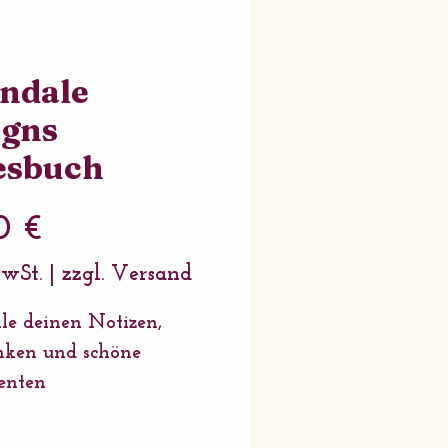
ndale
igns
esbuch
Preis
0 €
MwSt.
|
zzgl. Versand
lle deinen Notizen,
nken und schöne
nten
agesbuch hat eine
turierte Oberfläche, die