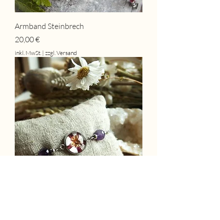
Armband Steinbrech
Preis
20,00 €
inkl. MwSt.
|
zzgl. Versand
Armband Edelstahl Steinbrech
Preis
18,00 €