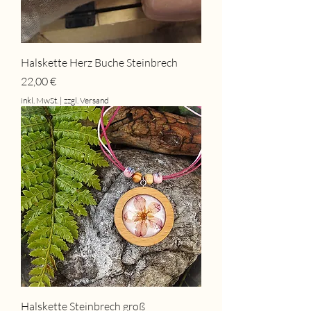
Halskette Herz Buche Steinbrech
Preis
22,00 €
inkl. MwSt.
|
zzgl. Versand
Halskette Steinbrech groß