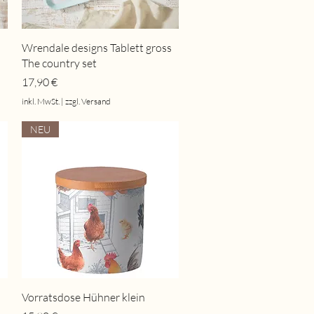
Schnellansicht
Wrendale designs Tablett gross
The country set
Preis
17,90 €
inkl. MwSt.
|
zzgl. Versand
NEU
Schnellansicht
Vorratsdose Hühner klein