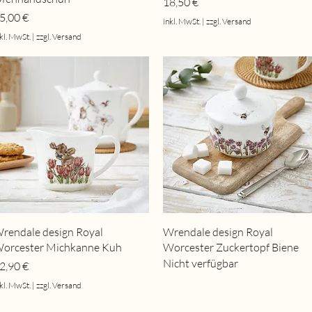
Preis
18,50 €
reis
5,00 €
inkl. MwSt.
|
zzgl. Versand
kl. MwSt.
|
zzgl. Versand
Schnellansicht
Schnellansicht
rendale design Royal
Wrendale design Royal
orcester Michkanne Kuh
Worcester Zuckertopf Biene
Nicht verfügbar
reis
2,90 €
kl. MwSt.
|
zzgl. Versand