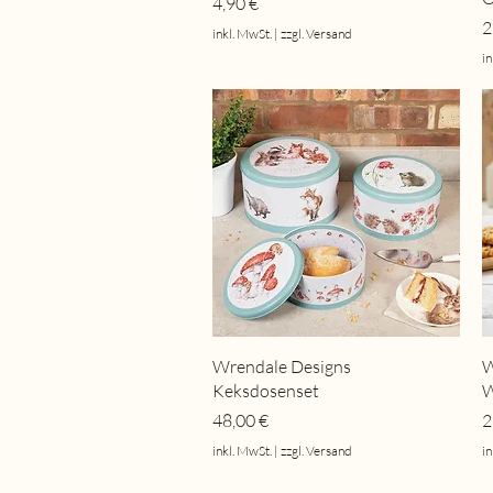
Preis
4,90 €
P
2
inkl. MwSt.
|
zzgl. Versand
in
Schnellansicht
Wrendale Designs
W
Keksdosenset
W
Preis
P
48,00 €
2
inkl. MwSt.
|
zzgl. Versand
in