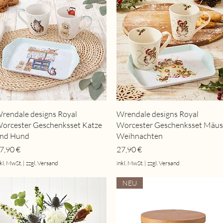
Schnellansicht
Schnellansicht
rendale designs Royal
Wrendale designs Royal
orcester Geschenksset Katze
Worcester Geschenksset Mäu
nd Hund
Weihnachten
reis
Preis
7,90 €
27,90 €
kl. MwSt.
|
zzgl. Versand
inkl. MwSt.
|
zzgl. Versand
NEU