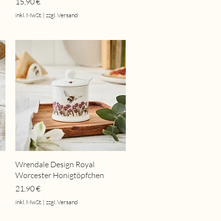
Preis
15,90 €
inkl. MwSt.
|
zzgl. Versand
Schnellansicht
Wrendale Design Royal
Worcester Honigtöpfchen
Preis
21,90 €
inkl. MwSt.
|
zzgl. Versand