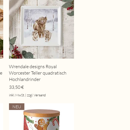
Schnellansicht
Wrendale designs Royal
se
Worcester Teller quadratisch
Hochlandrinder
Preis
33,50 €
inkl. MwSt.
|
zzgl. Versand
NEU