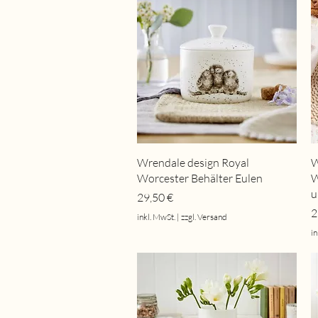
Schnellansicht
Wrendale design Royal
W
Worcester Behälter Eulen
W
u
Preis
29,50 €
P
2
inkl. MwSt.
|
zzgl. Versand
in