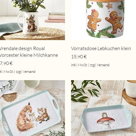
Schnellansicht
Schnellansicht
rendale design Royal
Vorratsdose Lebkuchen klein
orcester kleine Milchkanne
Preis
15,90 €
reis
7,90 €
inkl. MwSt.
|
zzgl. Versand
kl. MwSt.
|
zzgl. Versand