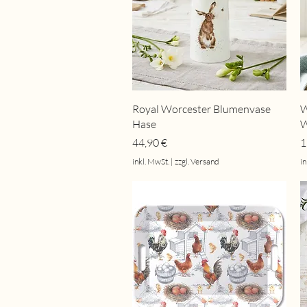
Schnellansicht
Royal Worcester Blumenvase
W
Hase
W
Preis
P
44,90 €
1
inkl. MwSt.
|
zzgl. Versand
in