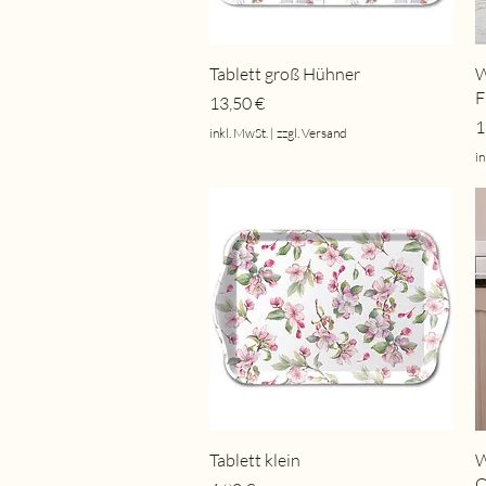
Schnellansicht
Tablett groß Hühner
W
F
Preis
13,50 €
P
1
inkl. MwSt.
|
zzgl. Versand
in
Schnellansicht
Tablett klein
W
O