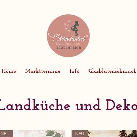
Home
Markttermine
Info
Glasblütenschmuck
Landküche und Dek
NEU
NEU