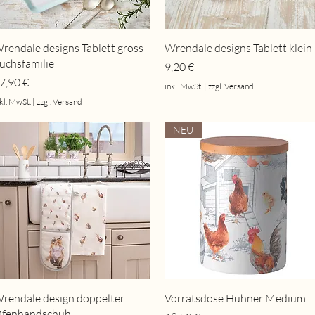
Schnellansicht
Schnellansicht
rendale designs Tablett gross
Wrendale designs Tablett klein
uchsfamilie
Preis
9,20 €
reis
7,90 €
inkl. MwSt.
|
zzgl. Versand
kl. MwSt.
|
zzgl. Versand
NEU
Schnellansicht
Schnellansicht
rendale design doppelter
Vorratsdose Hühner Medium
fenhandschuh