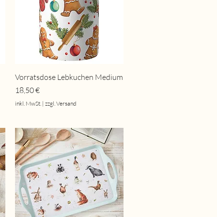
Schnellansicht
Vorratsdose Lebkuchen Medium
Preis
18,50 €
inkl. MwSt.
|
zzgl. Versand